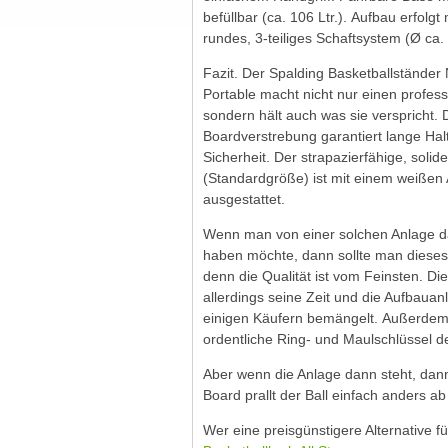
befüllbar (ca. 106 Ltr.). Aufbau erfolg
rundes, 3-teiliges Schaftsystem (Ø ca.
Fazit. Der Spalding Basketballständer 
Portable macht nicht nur einen profess
sondern hält auch was sie verspricht. 
Boardverstrebung garantiert lange Hal
Sicherheit. Der strapazierfähige, solid
(Standardgröße) ist mit einem weißen 
ausgestattet.
Wenn man von einer solchen Anlage d
haben möchte, dann sollte man dieses 
denn die Qualität ist vom Feinsten. D
allerdings seine Zeit und die Aufbauan
einigen Käufern bemängelt. Außerdem
ordentliche Ring- und Maulschlüssel d
Aber wenn die Anlage dann steht, dan
Board prallt der Ball einfach anders a
Wer eine preisgünstigere Alternative f