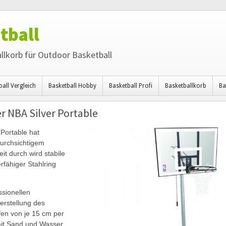
tball
llkorb für Outdoor Basketball
ball Vergleich
Basketball Hobby
Basketball Profi
Basketballkorb
Ba
r NBA Silver Portable
 Portable hat
durchsichtigem
it durch wird stabile
rfähiger Stahlring
ssionellen
erstellung des
fen von je 15 cm per
mit Sand und Wasser