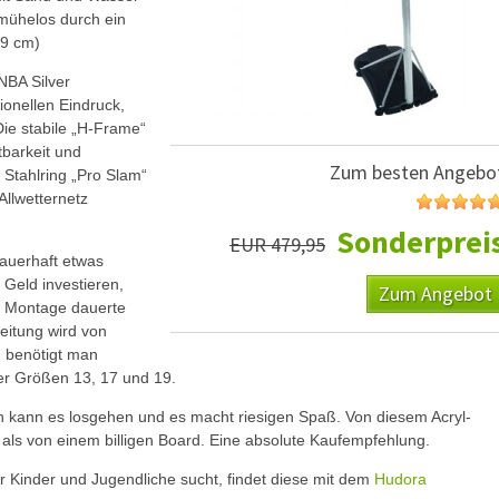
t mühelos durch ein
 9 cm)
NBA Silver
ionellen Eindruck,
Die stabile „H-Frame“
tbarkeit und
Zum besten Angebo
e Stahlring „Pro Slam“
Allwetternetz
Sonderprei
EUR 479,95
auerhaft etwas
Geld investieren,
Zum Angebot
ie Montage dauerte
leitung wird von
 benötigt man
er Größen 13, 17 und 19.
n kann es losgehen und es macht riesigen Spaß. Von diesem Acryl-
b als von einem billigen Board. Eine absolute Kaufempfehlung.
ür Kinder und Jugendliche sucht, findet diese mit dem
Hudora