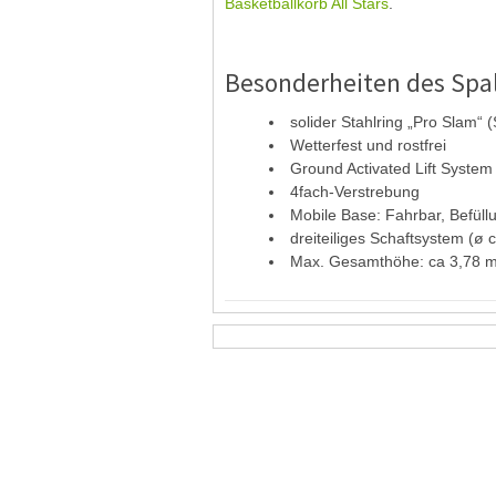
Basketballkorb All Stars
.
Besonderheiten des Spal
solider Stahlring „Pro Slam“
Wetterfest und rostfrei
Ground Activated Lift System
4fach-Verstrebung
Mobile Base: Fahrbar, Befüll
dreiteiliges Schaftsystem (ø 
Max. Gesamthöhe: ca 3,78 