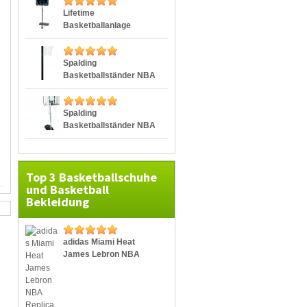
Lifetime
Basketballanlage
Cleveland Portable
Spalding
Basketballständer NBA
Logoman
Spalding
Basketballständer NBA
Silver Portable
Top 3 Basketballschuhe
und Basketball
Bekleidung
adidas Miami Heat
James Lebron NBA
Replica Home
Basketball Trikot