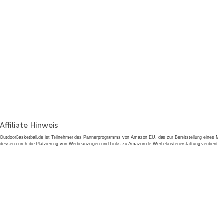
Affiliate Hinweis
OutdoorBasketball.de ist Teilnehmer des Partnerprogramms von Amazon EU, das zur Bereitstellung eines M
dessen durch die Platzierung von Werbeanzeigen und Links zu Amazon.de Werbekostenerstattung verdient