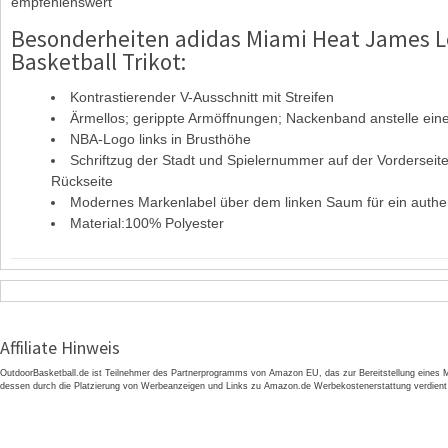
empfehlenswert“
Besonderheiten adidas Miami Heat James 
Basketball Trikot:
Kontrastierender V-Ausschnitt mit Streifen
Ärmellos; gerippte Armöffnungen; Nackenband anstelle ein
NBA-Logo links in Brusthöhe
Schriftzug der Stadt und Spielernummer auf der Vordersei
Rückseite
Modernes Markenlabel über dem linken Saum für ein authe
Material:100% Polyester
Affiliate Hinweis
OutdoorBasketball.de ist Teilnehmer des Partnerprogramms von Amazon EU, das zur Bereitstellung eines M
dessen durch die Platzierung von Werbeanzeigen und Links zu Amazon.de Werbekostenerstattung verdient