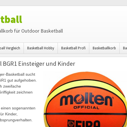
tball
llkorb für Outdoor Basketball
ball Vergleich
Basketball Hobby
Basketball Profi
Basketballkorb
Ba
l BGR1 Einsteiger und Kinder
ger-Basketball sucht
BGR1 gut aufgehoben.
ch zweifache
iffigkeit zeichnen
m einen sogenannten
ür Kinder,
Absprungverhalten.