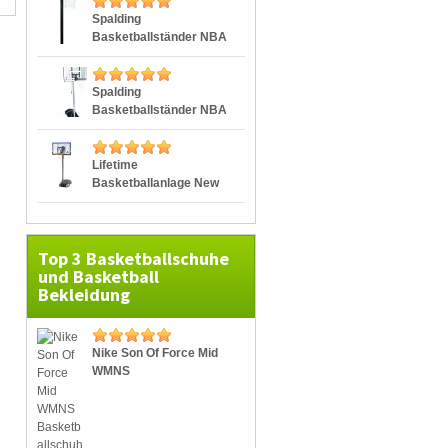
Spalding
Basketballständer NBA
Logoman
Spalding
Basketballständer NBA
Silver Portable
Lifetime
Basketballanlage New
York Portable
Basketballkorb Outdoor
Top 3 Basketballschuhe
und Basketball
Bekleidung
Nike Son Of Force Mid
WMNS
Basketballschuhe
Damen