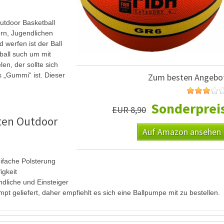
Outdoor Basketball
ern, Jugendlichen
 werfen ist der Ball
ball such um mit
n, der sollte sich
s „Gummi“ ist. Dieser
Zum besten Angebo
Sonderprei
EUR 8,90
ten Outdoor
Auf Amazon ansehen
ifache Polsterung
igkeit
ndliche und Einsteiger
t geliefert, daher empfiehlt es sich eine Ballpumpe mit zu bestellen.