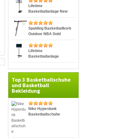
Lifetime
Basketballanlage New
York Portable
Basketballkorb Outdoor
Spalding Basketballkorb
Outdoor NBA Gold
Portable
Basketballanlage
Lifetime
Basketballanlage
Cleveland Portable
Top 3 Basketballschuhe
und Basketball
Bekleidung
Nike Hyperdunk
Basketballschuhe