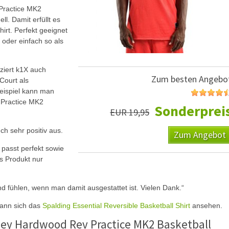
Practice MK2
ell. Damit erfüllt es
hirt. Perfekt geeignet
 oder einfach so als
iert k1X auch
Zum besten Angebo
Court als
Beispiel kann man
 Practice MK2
Sonderprei
EUR 19,95
ch sehr positiv aus.
Zum Angebot
passt perfekt sowie
as Produkt nur
ind fühlen, wenn man damit ausgestattet ist. Vielen Dank.“
 kann sich das
Spalding Essential Reversible Basketball Shirt
ansehen.
ey Hardwood Rev Practice MK2 Basketball