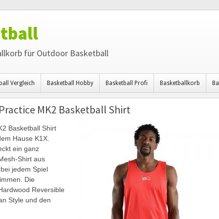
tball
llkorb für Outdoor Basketball
ball Vergleich
Basketball Hobby
Basketball Profi
Basketballkorb
Ba
ractice MK2 Basketball Shirt
 Basketball Shirt
s dem Hause K1X.
eckt ein ganz
Mesh-Shirt aus
 bei jedem Spiel
timmen. Die
 Hardwood Reversible
an Style und den