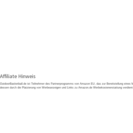
Affiliate Hinweis
OutdoorBasketball.de ist Teilnehmer des Partnerprogramms von Amazon EU, das zur Bereitstellung eines M
dessen durch die Platzierung von Werbeanzeigen und Links zu Amazon.de Werbekostenerstattung verdient